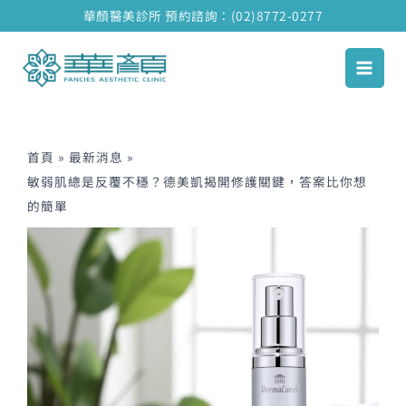
跳
華顏醫美診所 預約諮詢：(02)8772-0277
至
主
要
內
容
首頁
最新消息
敏弱肌總是反覆不穩？德美凱揭開修護關鍵，答案比你想
的簡單