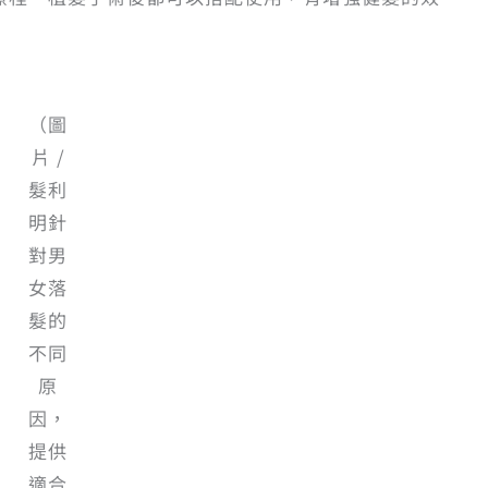
（圖
片 /
髮利
明針
對男
女落
髮的
不同
原
因，
提供
適合