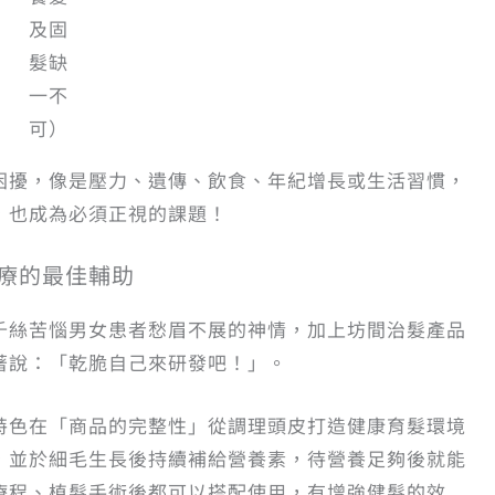
及固
髮缺
一不
可）
困擾，像是壓力、遺傳、飲食、年紀增長或生活習慣，
，也成為必須正視的課題！
治療的最佳輔助
千絲苦惱男女患者愁眉不展的神情，加上坊間治髮產品
著說：「乾脆自己來研發吧！」。
特色在「商品的完整性」從調理頭皮打造健康育髮環境
，並於細毛生長後持續補給營養素，待營養足夠後就能
療程、植髮手術後都可以搭配使用，有增強健髮的效