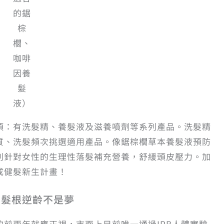
的鋸
棕
櫚、
咖啡
因養
髮
液）
項：有洗髮精、養髮液及滋養噴劑等系列產品。洗髮精
質、洗髮頻次挑選適用產品。像鋸棕櫚草本養髮液預防
則針對女性的生理性落髮補充營養，舒緩頭皮壓力。加
成健髮新生計畫！
，髮根逆齡不是夢
前兩年就應正視，市面上目前唯一通過IRB人體實驗