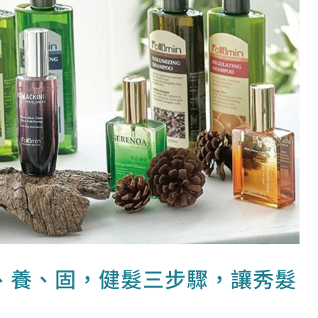
、養、固，健髮三步驟，讓秀髮