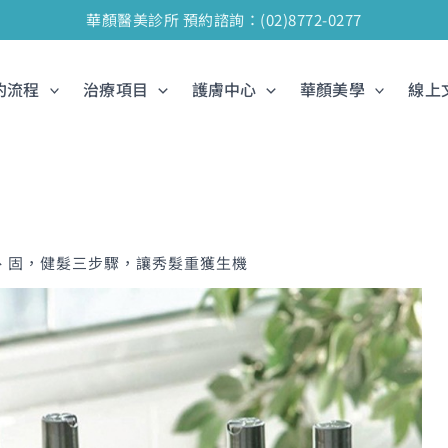
華顏醫美診所 預約諮詢：(02)8772-0277
約流程
治療項目
護膚中心
華顏美學
線上
、固，健髮三步驟，讓秀髮重獲生機