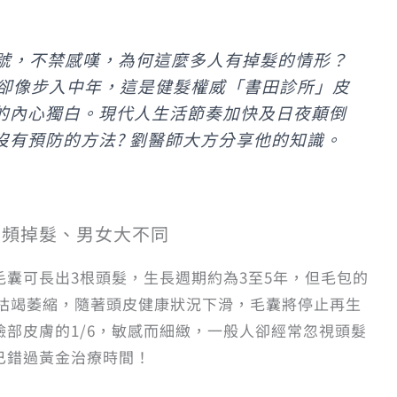
燈號，不禁感嘆，為何這麼多人有掉髮的情形？
光卻像步入中年，這是健髮權威「書田診所」皮
的內心獨白。現代人生活節奏加快及日夜顛倒
有預防的方法? 劉醫師大方分享他的知識。
力頻掉髮、男女大不同
囊可長出3根頭髮，生長週期約為3至5年，但毛包的
會枯竭萎縮，隨著頭皮健康狀況下滑，毛囊將停止再生
部皮膚的1/6，敏感而細緻，一般人卻經常忽視頭髮
已錯過黃金治療時間！