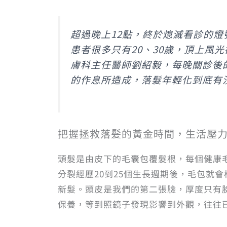
超過晚上12點，終於熄滅看診的
患者很多只有20、30歲，頂上風
膚科主任醫師劉紹毅，每晚關診後
的作息所造成，落髮年輕化到底有沒
把握拯救落髪的黃金時間，生活壓
頭髮是由皮下的毛囊包覆髮根，每個健康毛
分裂經歷20到25個生長週期後，毛包就
新髮。頭皮是我們的第二張臉，厚度只有臉
保養，等到照鏡子發現影響到外觀，往往