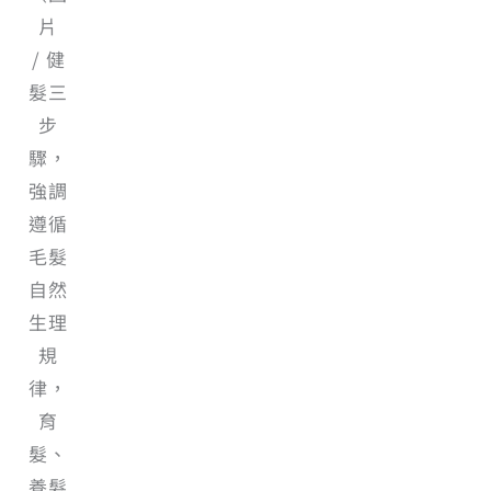
片
/ 健
髮三
步
驟，
強調
遵循
毛髮
自然
生理
規
律，
育
髮、
養髮