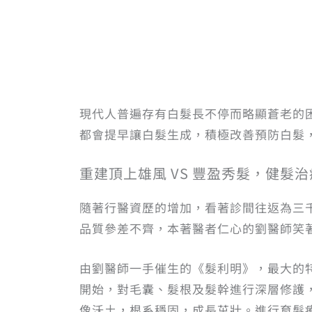
現代人普遍存有白髮長不停而略顯蒼老的
都會提早讓白髮生成，積極改善預防白髮
重建頂上雄風 VS 豐盈秀髮，健髮
隨著行醫資歷的增加，看著診間往返為三
品質參差不齊，本著醫者仁心的劉醫師笑
由劉醫師一手催生的《髮利明》，最大的
開始，對毛囊、髮根及髮幹進行深層修護
像沃土，根系穩固，成長茁壯。進行育髮