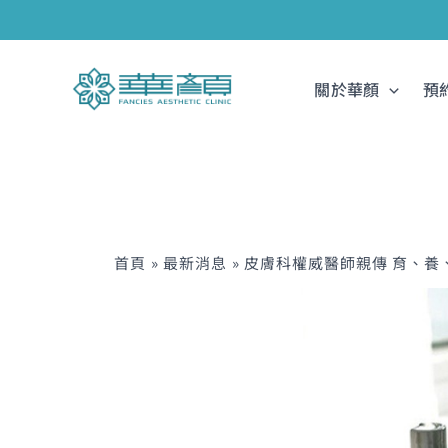
跳
至
主
關於華顏
預
要
內
容
首頁
最新消息
皮膚科權威醫師親傳 育、養