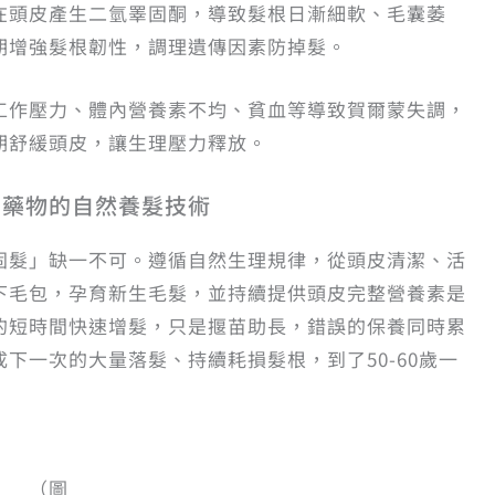
在頭皮產生二氫睪固酮，導致髮根日漸細軟、毛囊萎
期增強髮根韌性，調理遺傳因素防掉髮。
工作壓力、體內營養素不均、貧血等導致賀爾蒙失調，
期舒緩頭皮，讓生理壓力釋放。
用藥物的自然養髮技術
固髮」缺一不可。遵循自然生理規律，從頭皮清潔、活
下毛包，孕育新生毛髮，並持續提供頭皮完整營養素是
的短時間快速增髮，只是揠苗助長，錯誤的保養同時累
下一次的大量落髮、持續耗損髮根，到了50-60歲一
（圖