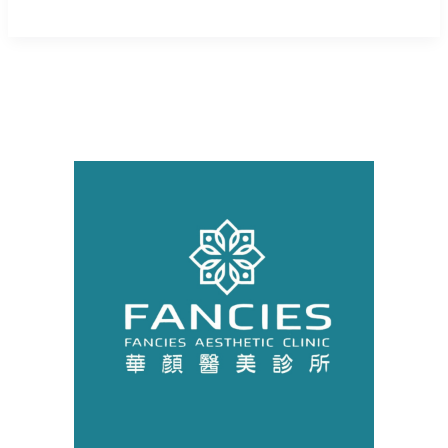
髮
真
相