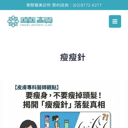
跳
華顏醫美診所 預約諮詢：(02)8772-0277
至
主
要
內
容
瘦瘦針
【皮
膚
專
科
醫
師