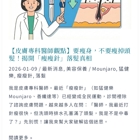
觀
點】
要
瘦
身，
不
【皮膚專科醫師觀點】要瘦身，不要瘦掉頭
要
髮！揭開「瘦瘦針」落髮真相
瘦
2026-01-09
/
最新消息
,
美容保養
/
Mounjaro
,
猛健
掉
樂
,
瘦瘦針
,
落髮
頭
髮！
我是皮膚專科醫師。最近「瘦瘦針」（如猛健樂
揭
Mounjaro、善纖達等）已經變成全民運動，診間裡除
開
了諮詢皮膚問題，越來越多人在問：「醫師，我最近打
「瘦
針瘦很快，但洗頭時排水孔塞滿了頭髮，我是不是中毒
瘦
了？」先別慌！讓我來幫大家破解這個迷思。
針」
閱讀更多 »
落