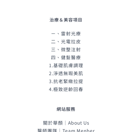
治療＆美容項目
ㄧ、雷射光療
二、光電拉皮
三、微整注射
四、健髮醫療
1.基礎肌膚調理
2.淨透無瑕美肌
3.抗老緊緻拉提
4.極致逆齡回春
網站服務
關於華顏｜About Us
醫師團隊｜Team Menber