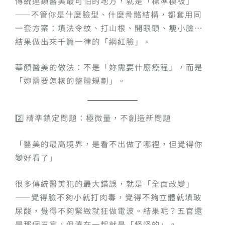
傳統連鎖醫美最可怕的地方，就是「標準模板」
——不管你是什麼臉型、什麼骨骼結構，都套用同
一套方案：填法令紋、打山根、開眼頭、瘦小臉⋯
結果做出來千篇一律的「網紅臉」。
華顏醫美的做法：不是「妳需要什麼療程」，而是
「妳需要怎樣的整體規劃」。
2️⃣ 精準鎖定問題：極微量，不創造新問題
「醫美的最高境界，是看不出做了哪裡，但覺得你
變好看了」
很多傳統醫美犯的最大錯誤，就是「全面改變」
——覺得臉不夠小就打肉毒，覺得不夠立體就填玻
尿酸，覺得不夠緊緻就狂做電波。結果呢？五官還
是那個五官，但湊在一起就是「怪怪的」。