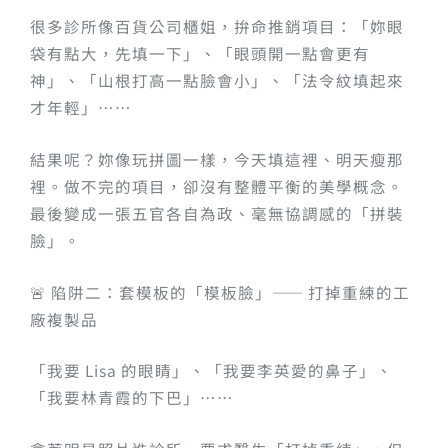
很多診所像百貨公司櫃姐，拚命推銷項目：「妳眼
袋有點大，先填一下」、「眼頭開一點會更有
神」、「山根打高一點臉會小」、「法令紋填起來
才年輕」……
結果呢？妳像玩拼圖一樣，今天填這裡、明天瘦那
裡。做不完的項目，卻沒有整體平衡的美學概念。
最後變成一張五官各自為政、毫無協調感的「拼裝
臉」。
🚨 陷阱二：套模板的「模板臉」—— 打掉重練的工
廠複製品
「我要 Lisa 的眼睛」、「我要李英愛的鼻子」、
「我要林青霞的下巴」……