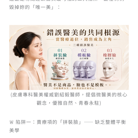
毀掉妳的「唯一美」：
(皮膚專科醫美權威劉紹毅醫師，提倡微醫美的核心
觀念，優雅自然、青春永駐)
🚨 陷阱一：賣療項的「拼裝臉」—— 缺乏整體平衡
美學