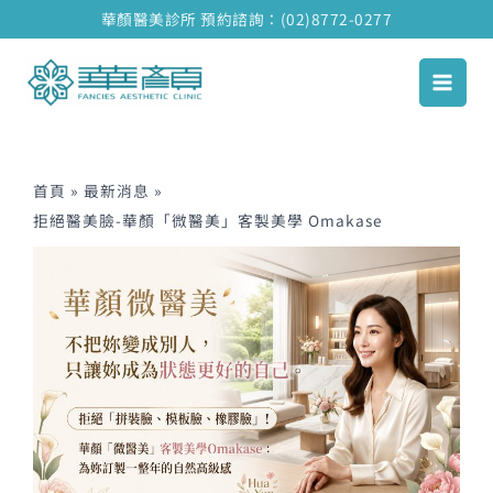
跳
華顏醫美診所 預約諮詢：(02)8772-0277
至
主
要
內
容
首頁
最新消息
拒絕醫美臉-華顏「微醫美」客製美學 Omakase