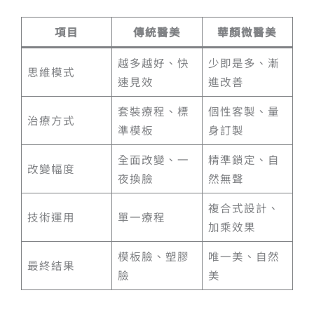
項目
傳統醫美
華顏微醫美
越多越好、快
少即是多、漸
思維模式
速見效
進改善
套裝療程、標
個性客製、量
治療方式
準模板
身訂製
全面改變、一
精準鎖定、自
改變幅度
夜換臉
然無聲
複合式設計、
技術運用
單一療程
加乘效果
模板臉、塑膠
唯一美、自然
最終結果
臉
美