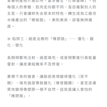
拿著明星照片進診所，要求醫生「打掉重練」。但
每個人的骨骼、肌肉走向都不同，盲目複製別人的
五官，只會讓妳失去原本的特色，轉生成為工廠流
水線產出的「模板臉」。美則美矣，卻毫無辨識
度。
🚨 陷阱三：過度治療的「橡膠臉」—— 僵化、饅
化、塑化
長期頻繁地注射、過度填充，或是頻繁進行高能量
雷射，讓皮膚組織來不及修復。
累積下來的傷害，讓臉部表情變得僵化（笑不
開）、填充過度導致饅化（像發麵團）、甚至皮膚
質地變得像塑膠一樣不自然。這就是讓人害怕的
「橡膠臉」。